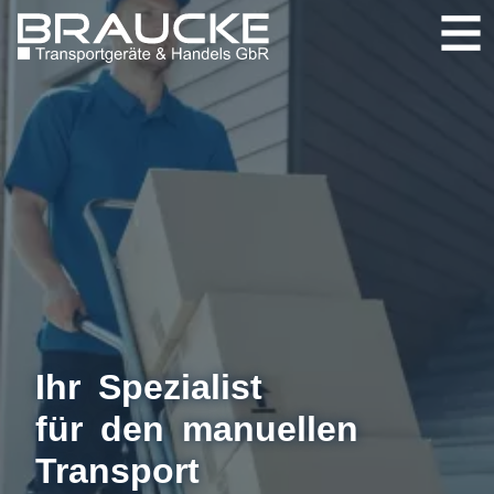
Home
Über uns
RuXXac© cart
Produkte
Sonderbau
Ersatzteile
Kataloge
Kontakt
Ihr Spezialist
für den manuellen
Transport